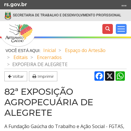
Ir
para
SECRETARIA DE TRABALHO E DESENVOLVIMENTO PROFISSIONAL
o
conteúdo
Abrir
Alte
Ir
a
a
para
Início
busca
nav
o
do
Inicial
Espaço do Artesão
menu
conteúdo
Editais
Encerrados
Ir
EXPOFEIRA DE ALEGRETE
para
a
Facebook
X
Wh
Voltar
Imprimir
busca
82ª EXPOSIÇÃO
AGROPECUÁRIA DE
ALEGRETE
A Fundação Gaúcha do Trabalho e Ação Social - FGTAS,