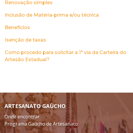
Renovação simples
Inclusão de Matéria-prima e/ou técnica
Benefícios
Isenção de taxas
Como procedo para solicitar a 1ª via da Carteira do
Artesão Estadual?
ARTESANATO GAÚCHO
Onde encontrar
Programa Gaúcho de Artesanato