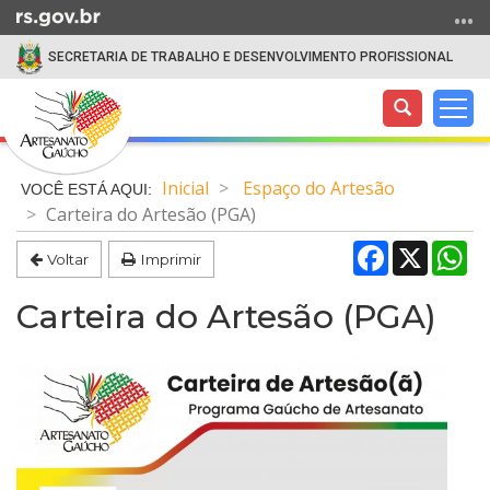
Ir
para
SECRETARIA DE TRABALHO E DESENVOLVIMENTO PROFISSIONAL
o
conteúdo
Abrir
Alte
Ir
a
a
para
Início
busca
nav
o
do
Inicial
Espaço do Artesão
menu
conteúdo
Carteira do Artesão (PGA)
Ir
para
Facebook
X
Wh
Voltar
Imprimir
a
busca
Carteira do Artesão (PGA)