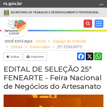
Ir
para
SECRETARIA DE TRABALHO E DESENVOLVIMENTO PROFISSIONAL
o
conteúdo
Abrir
Alte
Ir
a
a
para
Início
busca
nav
o
do
Inicial
Espaço do Artesão
menu
conteúdo
Editais
Encerrados
25ª FENEARTE
Ir
para
Facebook
X
Wh
Voltar
Imprimir
a
busca
EDITAL DE SELEÇÃO 25ª
FENEARTE - Feira Nacional
de Negócios do Artesanato