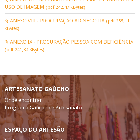
USO DE IMAGEM
(.pdf 242,47 KBytes)
ANEXO VIII - PROCURAÇÃO AD NEGOTIA
(.pdf 255,11
KBytes)
ANEXO IX - PROCURAÇÃO PESSOA COM DEFICIÊNCIA
(.pdf 241,34 KBytes)
ARTESANATO GAÚCHO
Onde encontrar
Programa Gaúcho de Artesanato
ESPAÇO DO ARTESÃO