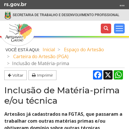
Ir
para
SECRETARIA DE TRABALHO E DESENVOLVIMENTO PROFISSIONAL
o
conteúdo
Abrir
Alte
Ir
a
a
para
Início
busca
nav
o
do
Inicial
Espaço do Artesão
menu
conteúdo
Carteira do Artesão (PGA)
Ir
Inclusão de Matéria-prima
para
a
Facebook
X
Wh
Voltar
Imprimir
busca
Inclusão de Matéria-prima
e/ou técnica
Artesãos já cadastrados na FGTAS, que passaram a
trabalhar com outras mat
érias primas e/ou
obtiveram domínio sobre outras técnicas